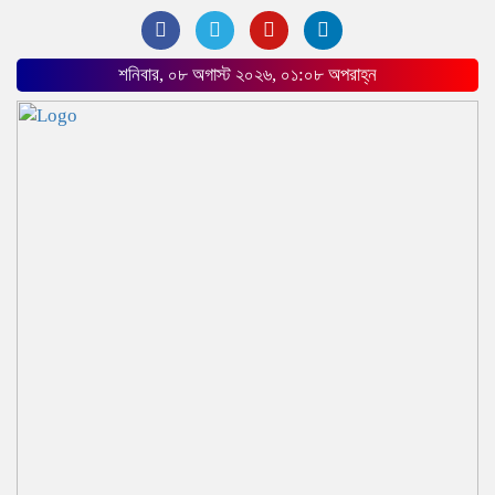
শনিবার, ০৮ অগাস্ট ২০২৬, ০১:০৮ অপরাহ্ন