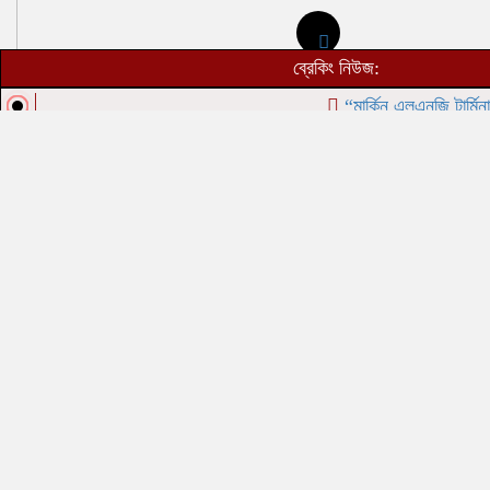
ব্রেকিং নিউজ:
“মার্কিন এলএনজি টার্মিনাল থেক
কোনাবাড়ীর গার্মেন্টস থেকে ওয়ারেন্টভুক্ত আসামি গ্রেপ্তার, নেপথ্যে ১০ দিনের
শ্বাসরুদ্ধকর অভিযান।