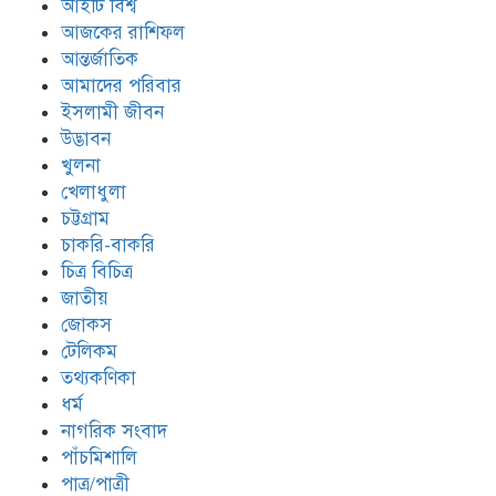
আইটি বিশ্ব
আজকের রাশিফল
আন্তর্জাতিক
আমাদের পরিবার
ইসলামী জীবন
উদ্ভাবন
খুলনা
খেলাধুলা
চট্টগ্রাম
চাকরি-বাকরি
চিত্র বিচিত্র
জাতীয়
জোকস
টেলিকম
তথ্যকণিকা
ধর্ম
নাগরিক সংবাদ
পাঁচমিশালি
পাত্র/পাত্রী