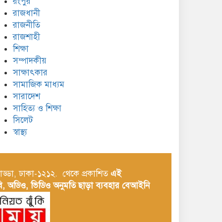
রংপুর
রাজধানী
রাজনীতি
রাজশাহী
শিক্ষা
সম্পাদকীয়
সাক্ষাৎকার
সামাজিক মাধ্যম
সারাদেশ
সাহিত্য ও শিক্ষা
সিলেট
স্বাস্থ্য
াড্ডা, ঢাকা-১২১২. থেকে প্রকাশিত
এই
, অডিও, ভিডিও অনুমতি ছাড়া ব্যবহার বেআইনি