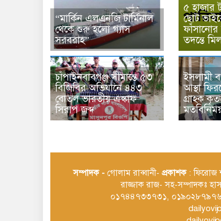
‎৫ হাজার 
“মার্কিন এলএনজি টার্মিনাল
ছোট ভাইক
থেকে শুরু হলো গ্যাস
ফাঁসানোর
সরবরাহ”
তদন্তে মি
চাঁপাইনবাবগঞ্জ সীমান্তে ৫৩
ইসলামী ব
বিজিবির অভিযানে ৪৪৩
আস্থা ফির
বোতল ভারতীয় এস্কাফ
গ্রাহক কৃত
সিরাপ জব্দ
মতবিনিময
সম্পাদক -
গোলাম রাব্বানী-
প্রকাশক
: ফিরোজ শ
রাজ্জাক রাজ- সহ-সম্পাদকঃ হ
০১৭৪৪৭৩৩৭৩১, ০১৯০২৮৭৯৭৬
dailyov
dailyov