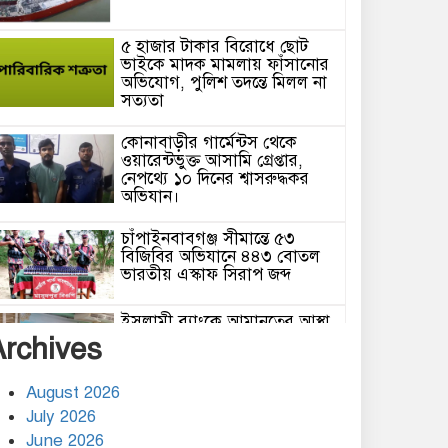
‎৫ হাজার টাকার বিরোধে ছোট
ভাইকে মাদক মামলায় ফাঁসানোর
অভিযোগ, পুলিশ তদন্তে মিলল না
সত্যতা
কোনাবাড়ীর গার্মেন্টস থেকে
ওয়ারেন্টভুক্ত আসামি গ্রেপ্তার,
নেপথ্যে ১০ দিনের শ্বাসরুদ্ধকর
অভিযান।
চাঁপাইনবাবগঞ্জ সীমান্তে ৫৩
বিজিবির অভিযানে ৪৪৩ বোতল
ভারতীয় এস্কাফ সিরাপ জব্দ
ইসলামী ব্যাংকে আমানতের আস্থা
ফিরছে ‎রাজশাহী শাখায় গ্রাহক
Archives
কৃতজ্ঞতা ও মতবিনিময় সভা
August 2026
‎”ভূমি লুটের কবলে বাগমারা” তিন
July 2026
ফসলি জমি কেটে পুকুর টপসয়েল
বিক্রিতে হুমকিতে খাদ্য নিরাপত্তা ও
June 2026