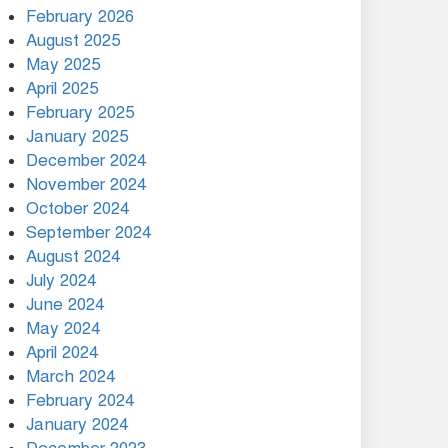
গ্রামীণ অবকাঠামো
February 2026
August 2025
সন্ত্রাসী হামলা ও গুলির মহড়া
May 2025
‎আতঙ্কে এলাকাবাসী, প্রশাসনের
হস্তক্ষেপ কামনা।
April 2025
February 2025
যুদ্ধবিমান বিধ্বস্তের ১৫ দিন পর
January 2025
উত্তরার মাইলস্টোন কলেজে
December 2024
পাঠদান শুরু
November 2024
October 2024
আশাশুনিতে সাধারণ মানুষের সাথে
September 2024
মতবিনিময় করলেন চেয়ারম্যান
প্রার্থী সাইফুল্লাহ ঢালী
August 2024
July 2024
সত্যিই কি মারা গেছেন” ওবায়দুল
June 2024
কাদের?
May 2024
April 2024
March 2024
February 2024
January 2024