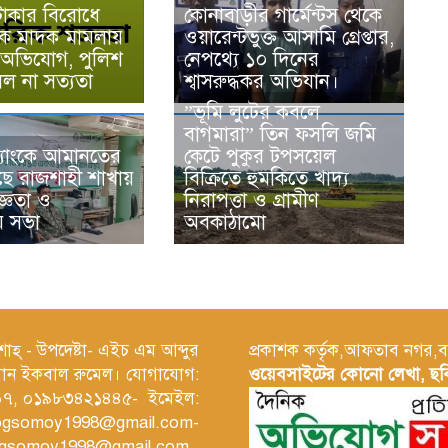
টাকার বিরোধে
কোনাবাড়ীর গার্মেন্টস থেকে
ে মাদক মামলায়
ওয়ারেন্টভুক্ত আসামি গ্রেপ্তার,
 অভিযোগ, পুলিশ
নেপথ্যে ১০ দিনের
লল না সত্যতা
শ্বাসরুদ্ধকর অভিযান।
‎”ভূমি লুটের কবলে
বাগমারা” তিন ফসলি জমি
্যাংকে আমানতের
কেটে পুকুর টপসয়েল
ছে ‎রাজশাহী শাখায়
বিক্রিতে হুমকিতে খাদ্য
জ্ঞতা ও
নিরাপত্তা ও গ্রামীণ
় সভা
অবকাঠামো
াহ্ - উপদেষ্টা- এইচ এম আব্দুর
প্রকাশক কর্তৃক,আফতাব নগর,ব
াসান ইকবাল রুমেল। যোগাযোগ:
ওয়েবসাইটের কোনো লেখা, ছবি
৭, ০১৯৮৩৪২১৪৪৫- ইমেইল:
ijogsomoy1998@gmail.com-
ijogsomoy1998@gmail.com