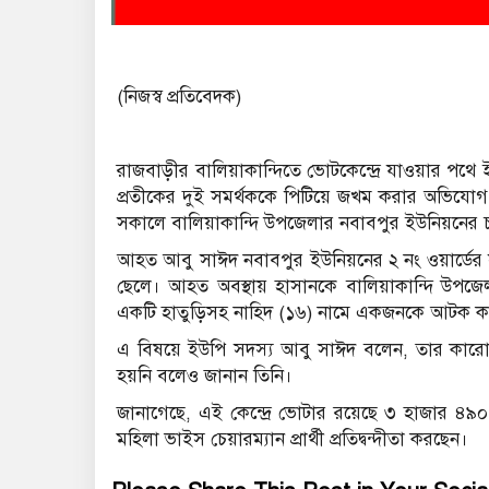
(নিজস্ব প্রতিবেদক)
রাজবাড়ীর বালিয়াকান্দিতে ভোটকেন্দ্রে যাওয়ার প
প্রতীকের দুই সমর্থককে পি‌টি‌য়ে জখম করার অভিযোগ উঠে‌ছ
সকালে বালিয়াকান্দি উপজেলার নবাবপুর ইউনিয়নের চর
আহত আবু সাঈদ নবাবপু‌র ইউনিয়নের ২ নং ওয়ার্ডের স
ছেলে। আহত অবস্থায় হাসানকে বালিয়াকান্দি উপজেলা স
একটি হাতুড়িসহ নাহিদ (১৬) নামে একজনকে আটক ক
এ বিষয়ে ইউপি সদস্য আবু সাঈদ বলেন, তার কারোর 
হয়নি বলেও জানান তিনি।
জানা‌গে‌ছে, এই কে‌ন্দ্রে ভোটার র‌য়ে‌ছে ৩ হাজার 
মহিলা ভাইস চেয়ারম্যান প্রার্থী প্রতিদ্বন্দীতা কর‌ছেন।