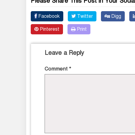
Please Share This Post in Your Socia
Facebook
Twitter
Digg
Pinterest
Print
Leave a Reply
Comment
*