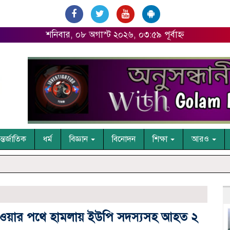
শনিবার, ০৮ অগাস্ট ২০২৬, ০৩:৫৯ পূর্বাহ্ন
্তর্জাতিক
ধর্ম
বিজ্ঞান
বিনোদন
শিক্ষা
আরও
রে যাওয়ার পথে হামলায় ইউপি সদস্যসহ আহত ২