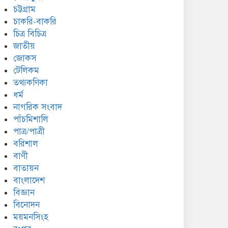
চট্টগ্রাম
চাকরি-বাকরি
চিত্র বিচিত্র
জাতীয়
জোকস
টেলিকম
তথ্যকণিকা
ধর্ম
নাগরিক সংবাদ
পাঁচমিশালি
পাত্র/পাত্রী
বরিশাল
বাণী
বাতায়ন
বাংলাদেশ
বিজ্ঞান
বিনোদন
ময়মনসিংহ