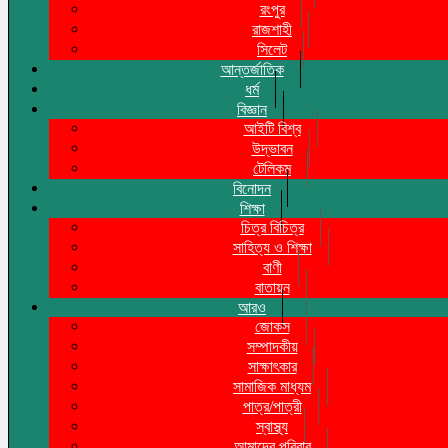
রংপুর
রাজশাহী
সিলেট
আন্তর্জাতিক
ধর্ম
বিজ্ঞান
আইটি বিশ্ব
উদ্ভাবন
টেলিকম
বিনোদন
শিক্ষা
চিত্র বিচিত্র
সাহিত্য ও শিক্ষা
বাণী
বাতায়ন
আরও
জোকস
সম্পাদকীয়
সাক্ষাৎকার
সামাজিক মাধ্যম
পাত্র/পাত্রী
স্বাস্থ্য
আমাদের পরিবার