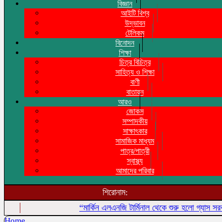
বিজ্ঞান
আইটি বিশ্ব
উদ্ভাবন
টেলিকম
বিনোদন
শিক্ষা
চিত্র বিচিত্র
সাহিত্য ও শিক্ষা
বাণী
বাতায়ন
আরও
জোকস
সম্পাদকীয়
সাক্ষাৎকার
সামাজিক মাধ্যম
পাত্র/পাত্রী
স্বাস্থ্য
আমাদের পরিবার
শিরোনাম:
“মার্কিন এলএনজি টার্মিনাল থেকে শুরু হলো গ্যাস সরবরাহ”
Home