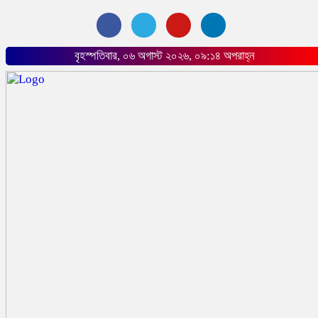
বৃহস্পতিবার, ০৬ অগাস্ট ২০২৬, ০৯:১৪ অপরাহ্ন