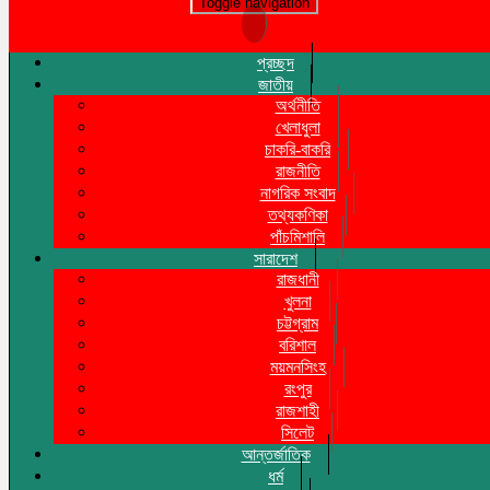
Toggle navigation
প্রচ্ছদ
জাতীয়
অর্থনীতি
খেলাধুলা
চাকরি-বাকরি
রাজনীতি
নাগরিক সংবাদ
তথ্যকণিকা
পাঁচমিশালি
সারাদেশ
রাজধানী
খুলনা
চট্টগ্রাম
বরিশাল
ময়মনসিংহ
রংপুর
রাজশাহী
সিলেট
আন্তর্জাতিক
ধর্ম